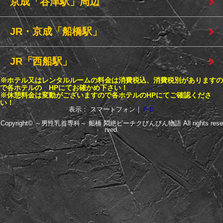
京成「谷津駅」周辺
JR・京成「船橋駅」
JR「西船駅」
※ホテル又はレンタルルームの料金は消費税込、消費税別がありますの
で各ホテルの HPにてお確かめ下さい！
※休憩料金は変動がございますので各ホテルのHPにてご確認くださ
い！
表示： スマートフォン｜
ＰＣ
Copyright©
～男性乳首専科～ 船橋 悶絶ビーチクびんびん物語
All rights rese
rved.